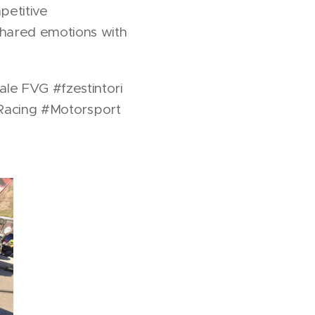
petitive
hared emotions with
ale FVG #fzestintori
#Racing #Motorsport