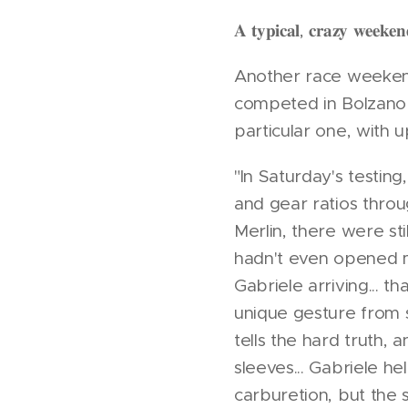
𝐀 𝐭𝐲𝐩𝐢𝐜𝐚𝐥, 𝐜𝐫𝐚𝐳𝐲 𝐰𝐞𝐞𝐤𝐞
Another race weekend
competed in Bolzano a
particular one, with 
"In Saturday's testing
and gear ratios throu
Merlin, there were st
hadn't even opened m
Gabriele arriving... t
unique gesture from s
tells the hard truth,
sleeves... Gabriele h
carburetion, but the 