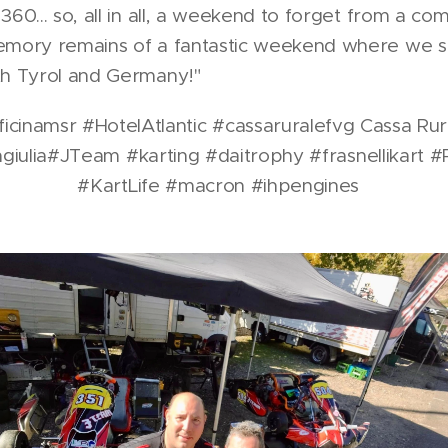
60... so, all in all, a weekend to forget from a com
emory remains of a fantastic weekend where we s
th Tyrol and Germany!"
ficinamsr #HotelAtlantic #cassaruralefvg Cassa Rur
iagiulia#JTeam #karting #daitrophy #frasnellikart 
#KartLife #macron #ihpengines