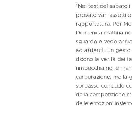
"Nei test del sabato 
provato vari assetti 
rapportatura. Per Merl
Domenica mattina non 
sguardo e vedo arrivar
ad aiutarci... un gest
dicono la verità dei f
rimbocchiamo le manich
carburazione, ma la g
sorpasso concludo con
della competizione m
delle emozioni insieme