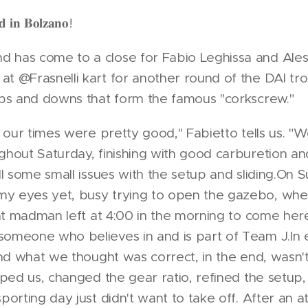
𝐝 𝐢𝐧 𝐁𝐨𝐥𝐳𝐚𝐧𝐨!
 has come to a close for Fabio Leghissa and Ales
t @Frasnelli kart for another round of the DAI trop
ups and downs that form the famous "corkscrew."
, our times were pretty good," Fabietto tells us. "
ghout Saturday, finishing with good carburetion an
ill some small issues with the setup and sliding.On 
y eyes yet, busy trying to open the gazebo, when
hat madman left at 4:00 in the morning to come here 
omeone who believes in and is part of Team J.In e
 and what we thought was correct, in the end, wasn't
elped us, changed the gear ratio, refined the setup
sporting day just didn't want to take off. After an 