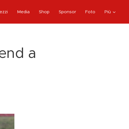
mezzi
Media
Shop
Sponsor
Foto
Più
end a