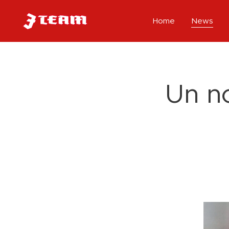
Home
News
Un n