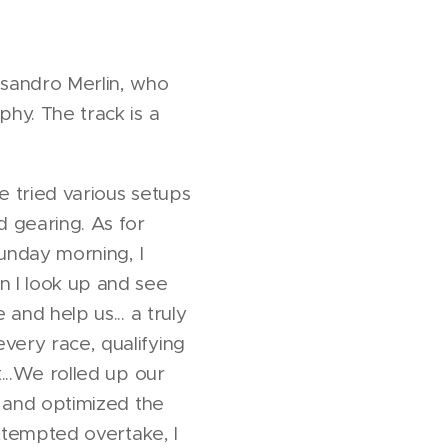
sandro Merlin, who
hy. The track is a
We tried various setups
d gearing. As for
Sunday morning, I
 I look up and see
and help us... a truly
very race, qualifying
...We rolled up our
, and optimized the
attempted overtake, I