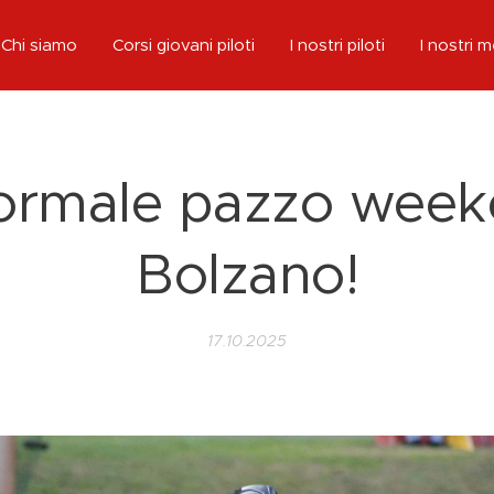
Chi siamo
Corsi giovani piloti
I nostri piloti
I nostri 
ormale pazzo week
Bolzano!
17.10.2025