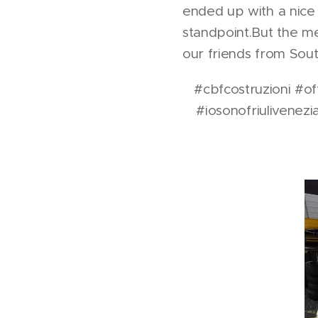
ended up with a nice 3
standpoint.But the m
our friends from Sou
#cbfcostruzioni #of
#iosonofriulivenez