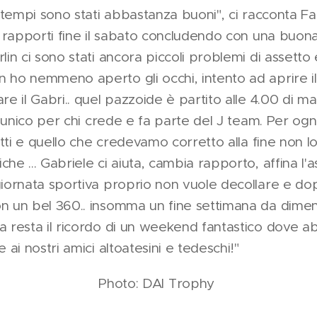
i tempi sono stati abbastanza buoni", ci racconta F
e rapporti fine il sabato concludendo con una buon
in ci sono stati ancora piccoli problemi di assetto
ho nemmeno aperto gli occhi, intento ad aprire il
e il Gabri.. quel pazzoide è partito alle 4.00 di ma
o unico per chi crede e fa parte del J team. Per ogni
atti e quello che credevamo corretto alla fine non lo 
e ... Gabriele ci aiuta, cambia rapporto, affina l'a
iornata sportiva proprio non vuole decollare e dop
 un bel 360.. insomma un fine settimana da dimenti
a resta il ricordo di un weekend fantastico dove a
 ai nostri amici altoatesini e tedeschi!"
Photo: DAI Trophy